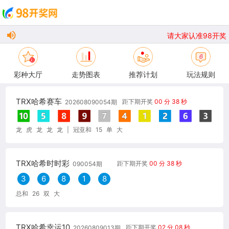
请大家认准98开奖网
彩种大厅
走势图表
推荐计划
玩法规则
TRX哈希赛车
距下期开奖
00 分 38 秒
202608090054期
龙
虎
龙
龙
龙
|
冠亚和
15
单
大
TRX哈希时时彩
距下期开奖
00 分 38 秒
090054期
3
6
8
1
8
总和
26
双
大
TRX哈希幸运10
距下期开奖
02 分 08 秒
20260809013期