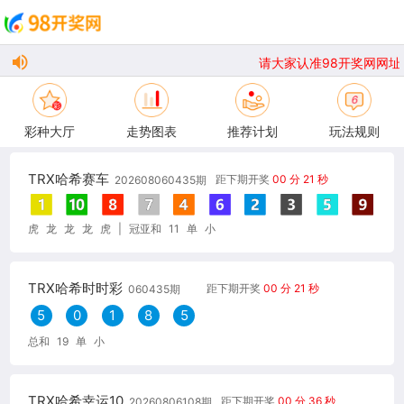
请大家认准98开奖网网址：
彩种大厅
走势图表
推荐计划
玩法规则
TRX哈希赛车
距下期开奖
00 分 21 秒
202608060435期
虎
龙
龙
龙
虎
|
冠亚和
11
单
小
TRX哈希时时彩
距下期开奖
00 分 21 秒
060435期
5
0
1
8
5
总和
19
单
小
TRX哈希幸运10
距下期开奖
00 分 36 秒
20260806108期