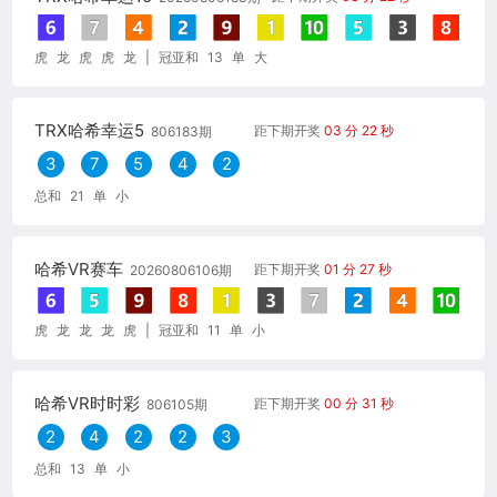
虎
龙
虎
虎
龙
|
冠亚和
13
单
大
TRX哈希幸运5
距下期开奖
03 分 22 秒
806183期
3
7
5
4
2
总和
21
单
小
哈希VR赛车
距下期开奖
01 分 27 秒
20260806106期
虎
龙
龙
龙
虎
|
冠亚和
11
单
小
哈希VR时时彩
距下期开奖
00 分 31 秒
806105期
2
4
2
2
3
总和
13
单
小