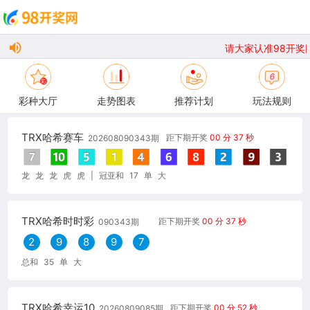
请大家认准98开奖网
彩种大厅
走势图表
推荐计划
玩法规则
TRX哈希赛车
距下期开奖
00 分 37 秒
202608090343期
龙
龙
龙
虎
虎
|
冠亚和
17
单
大
TRX哈希时时彩
距下期开奖
00 分 37 秒
090343期
2
9
8
9
7
总和
35
单
大
TRX哈希幸运10
距下期开奖
00 分 52 秒
20260809085期