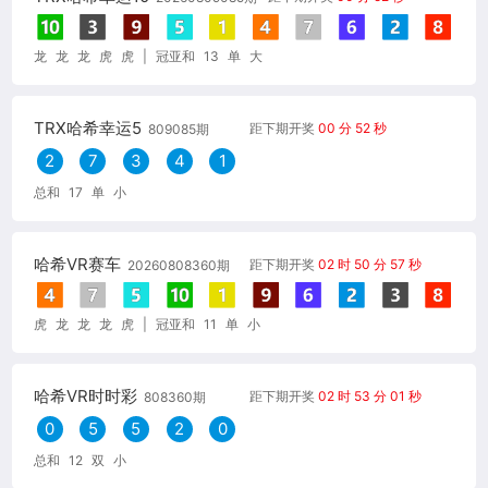
龙
龙
龙
虎
虎
|
冠亚和
13
单
大
TRX哈希幸运5
距下期开奖
00 分 52 秒
809085期
2
7
3
4
1
总和
17
单
小
哈希VR赛车
距下期开奖
02 时 50 分 57 秒
20260808360期
虎
龙
龙
龙
虎
|
冠亚和
11
单
小
哈希VR时时彩
距下期开奖
02 时 53 分 01 秒
808360期
0
5
5
2
0
总和
12
双
小