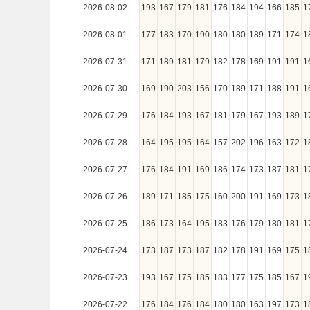
2026-08-02
193
167
179
181
176
184
194
166
185
1
2026-08-01
177
183
170
190
180
180
189
171
174
1
2026-07-31
171
189
181
179
182
178
169
191
191
1
2026-07-30
169
190
203
156
170
189
171
188
191
1
2026-07-29
176
184
193
167
181
179
167
193
189
1
2026-07-28
164
195
195
164
157
202
196
163
172
1
2026-07-27
176
184
191
169
186
174
173
187
181
1
2026-07-26
189
171
185
175
160
200
191
169
173
1
2026-07-25
186
173
164
195
183
176
179
180
181
1
2026-07-24
173
187
173
187
182
178
191
169
175
1
2026-07-23
193
167
175
185
183
177
175
185
167
1
2026-07-22
176
184
176
184
180
180
163
197
173
1