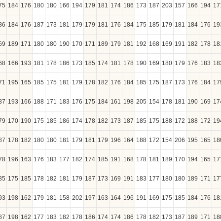
75
184
176
180
180
166
194
179
181
174
186
173
187
203
157
166
194
17
86
184
176
187
173
181
179
179
181
176
184
175
185
179
181
184
176
19
69
189
171
180
180
190
170
171
189
179
181
192
168
169
191
182
178
18
68
166
193
181
178
186
173
185
174
181
178
190
169
180
179
176
183
18
71
195
165
185
175
181
179
178
182
176
184
185
175
187
173
176
184
17
87
193
166
188
171
183
176
175
184
161
198
205
154
178
181
190
169
17
79
170
190
175
185
186
174
178
182
173
187
185
175
188
172
188
172
19
87
178
182
180
180
181
179
181
179
196
164
188
172
154
206
195
165
18
78
196
163
176
183
177
182
174
185
191
168
178
181
189
170
194
165
17
85
175
185
178
182
181
179
187
173
169
191
183
177
180
180
189
171
17
93
198
162
179
181
158
202
197
163
164
196
191
169
175
185
184
176
18
87
198
162
177
183
182
178
186
174
174
186
178
182
173
187
189
171
18