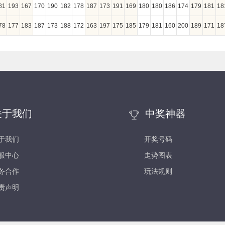
81
193
167
170
190
182
178
187
173
191
169
180
180
186
174
179
181
18
78
177
183
187
173
188
172
163
197
175
185
179
181
160
200
189
171
18
关于我们
中奖神器
于我们
开奖号码
服中心
走势图表
务合作
玩法规则
责声明