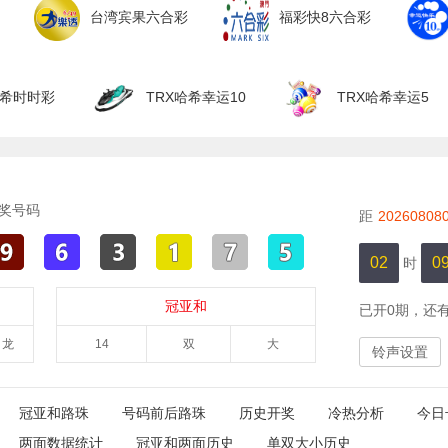
台湾宾果六合彩
福彩快8六合彩
哈希时时彩
TRX哈希幸运10
TRX哈希幸运5
奖号码
距
20260808
02
0
时
冠亚和
已开
0
期，还
龙
14
双
大
铃声设置
冠亚和路珠
号码前后路珠
历史开奖
冷热分析
今日
两面数据统计
冠亚和两面历史
单双大小历史