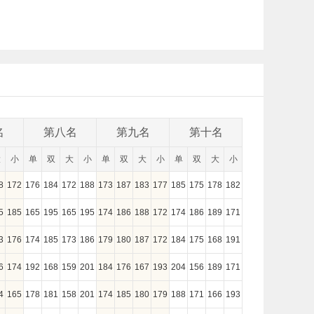
名
第八名
第九名
第十名
大
小
单
双
大
小
单
双
大
小
单
双
大
小
8
172
176
184
172
188
173
187
183
177
185
175
178
182
5
185
165
195
165
195
174
186
188
172
174
186
189
171
3
176
174
185
173
186
179
180
187
172
184
175
168
191
6
174
192
168
159
201
184
176
167
193
204
156
189
171
4
165
178
181
158
201
174
185
180
179
188
171
166
193