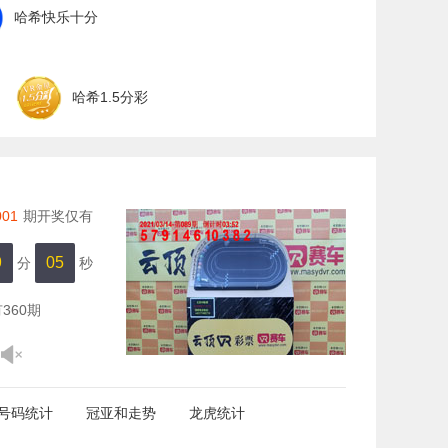
哈希快乐十分
哈希1.5分彩
001
期开奖仅有
9
04
分
秒
有
360
期
号码统计
冠亚和走势
龙虎统计