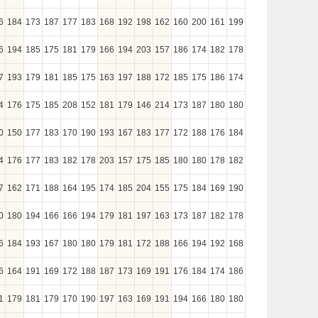
6
184
173
187
177
183
168
192
198
162
160
200
161
199
6
194
185
175
181
179
166
194
203
157
186
174
182
178
7
193
179
181
185
175
163
197
188
172
185
175
186
174
4
176
175
185
208
152
181
179
146
214
173
187
180
180
0
150
177
183
170
190
193
167
183
177
172
188
176
184
4
176
177
183
182
178
203
157
175
185
180
180
178
182
7
162
171
188
164
195
174
185
204
155
175
184
169
190
0
180
194
166
166
194
179
181
197
163
173
187
182
178
6
184
193
167
180
180
179
181
172
188
166
194
192
168
6
164
191
169
172
188
187
173
169
191
176
184
174
186
1
179
181
179
170
190
197
163
169
191
194
166
180
180