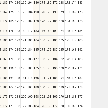
1
189
174
186
166
194
186
174
189
171
188
172
174
186
3
167
175
185
176
184
190
170
170
190
179
181
182
178
1
179
185
175
173
187
170
190
179
181
176
184
190
170
3
176
176
183
182
177
183
176
168
191
174
185
175
184
9
181
181
179
171
189
164
196
179
181
185
175
172
188
4
185
174
185
175
184
185
174
172
187
185
174
168
191
4
166
172
188
175
185
177
183
176
184
182
178
174
186
0
180
199
161
176
184
175
185
170
190
160
200
189
171
1
188
164
195
181
178
165
194
171
188
194
165
176
183
7
183
164
196
196
164
180
180
176
184
189
171
182
178
1
179
172
188
200
160
158
202
191
169
176
184
183
177
8
172
177
183
177
183
184
176
183
177
180
180
186
174