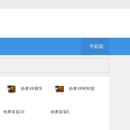
手机端
哈希VR赛车
哈希VR时时彩
哈希富翁10
哈希富翁5