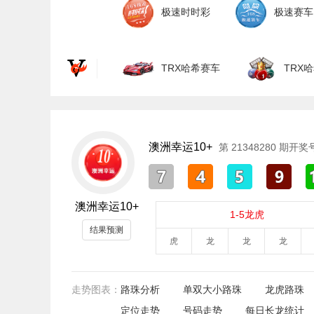
极速时时彩
极速赛车
TRX哈希赛车
TRX
澳洲幸运10+
第
21348280
期开奖
澳洲幸运10+
1-5龙虎
结果预测
虎
龙
龙
龙
走势图表：
路珠分析
单双大小路珠
龙虎路珠
定位走势
号码走势
每日长龙统计