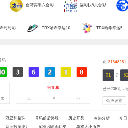
台湾宾果六合彩
福彩快8六合彩
哈希时时彩
TRX哈希幸运10
TRX哈希幸运5
号码
距
21348281
01
5
分
冠亚和
已开
235
期，
龙
11
单
小
铃声设置
冠亚和路珠
号码前后路珠
历史开奖
冷热分析
今日
两面数据统计
冠亚和两面历史
单双大小历史