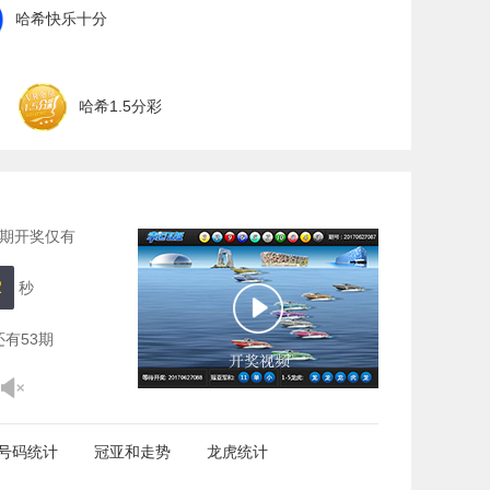
哈希快乐十分
哈希1.5分彩
期开奖仅有
1
秒
还有
53
期
号码统计
冠亚和走势
龙虎统计