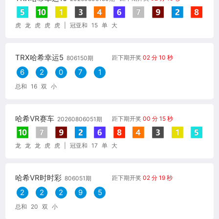
虎
龙
虎
虎
虎
|
冠亚和
15
单
大
TRX哈希幸运5
距下期开奖
02 分 10 秒
806150期
6
2
0
7
1
总和
16
双
小
哈希VR赛车
距下期开奖
00 分 15 秒
20260806051期
龙
龙
龙
虎
虎
|
冠亚和
17
单
大
哈希VR时时彩
距下期开奖
02 分 19 秒
806051期
2
2
2
9
5
总和
20
双
小